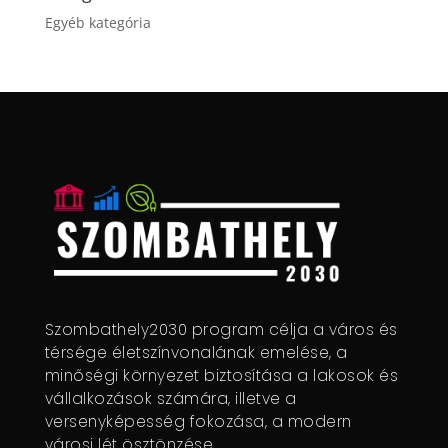
Egyéb kategória
Szombathely2030 program célja a város és
térsége életszínvonalának emelése, a
minőségi környezet biztosítása a lakosok és
vállalkozások számára, illetve a
versenyképesség fokozása, a modern
városi lét ösztönzése.