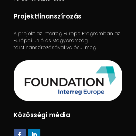
Projektfinanszírozás
A projekt az Interreg Europe Programban az
Európai Unió és Magyarország
társfinanszírozásával valósul meg.
Közösségi média