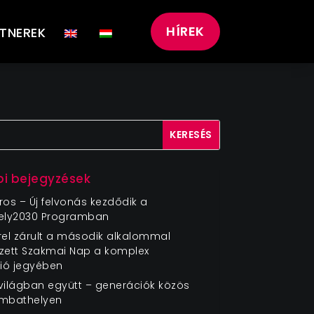
HÍREK
TNEREK
i bejegyzések
ros – Új felvonás kezdődik a
ely2030 Programban
rel zárult a második alkalommal
ett Szakmai Nap a komplex
ció jegyében
s világban együtt – generációk közös
ombathelyen