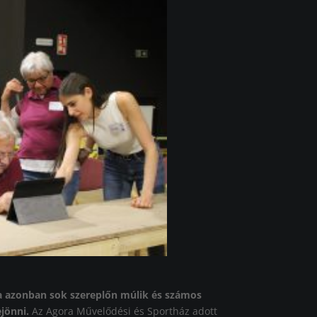
a azonban sok szereplőn múlik és számos
ejönni.
Az Agora Művelődési és Sportház adott