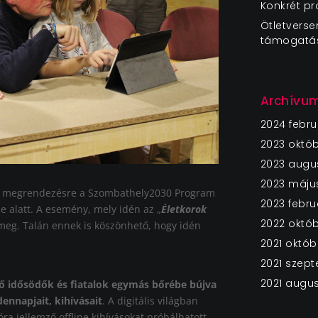
Konkrét p
Ötletverse
támogatá
Archívu
2024 febru
2023 októ
2023 augu
2023 máju
t megrendezésre a Szombathely2030 Program
2023 febru
 alatt. A esemény, mely idén az „
Életkorok
2022 októ
meg. Talán ennek is köszönhető, hogy idén
2021 októb
2021 szep
2021 augu
vő idősödők és fiatalok egymás bőrébe bújva
ennapjait, kihívásait
. A digitális világban
óra jellemző offline kihívásokat próbálhatott