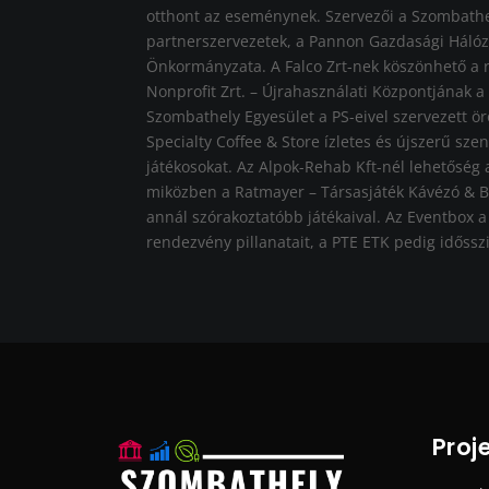
otthont az eseménynek. Szervezői a Szombath
partnerszervezetek, a Pannon Gazdasági Hálóza
Önkormányzata. A Falco Zrt-nek köszönhető a re
Nonprofit Zrt. – Újrahasználati Központjának a 
Szombathely Egyesület a PS-eivel szervezett ö
Specialty Coffee & Store ízletes és újszerű szen
játékosokat. Az Alpok-Rehab Kft-nél lehetőség
miközben a Ratmayer – Társasjáték Kávézó & Bá
annál szórakoztatóbb játékaival. Az Eventbox a 
rendezvény pillanatait, a PTE ETK pedig időssz
Proj