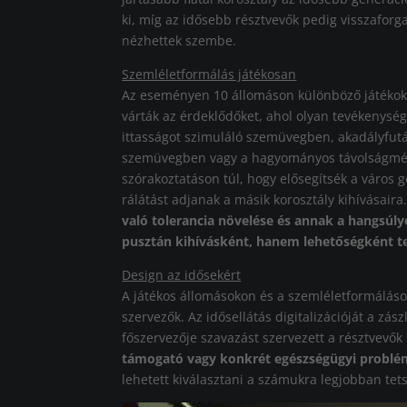
ki, míg az idősebb résztvevők pedig visszaforga
nézhettek szembe.
Szemléletformálás játékosan
Az eseményen 10 állomáson különböző játékokk
várták az érdeklődőket, ahol olyan tevékenység
ittasságot szimuláló szemüvegben, akadályfutás
szemüvegben vagy a hagyományos távolságméré
szórakoztatáson túl, hogy elősegítsék a város 
rálátást adjanak a másik korosztály kihívásaira
való tolerancia növelése és annak a hangsúl
pusztán kihívásként, hanem lehetőségként t
Design az idősekért
A játékos állomásokon és a szemléletformáláso
szervezők. Az idősellátás digitalizációját a zá
főszervezője szavazást szervezett a résztvevők
támogató vagy konkrét egészségügyi problémá
lehetett kiválasztani a számukra legjobban tets