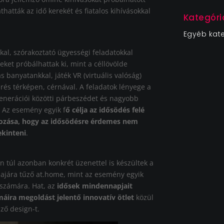
thatták az idő kerekét és fiatalos kihívásokkal
Kategóri
Egyéb kat
al, szórakoztató ügyességi feladatokkal
eket próbálhattak ki, mint a céllövölde
 banyatankkal, játék VR (virtuális valóság)
s térképen, cérnával. A feladatok lényege a
generációi közötti párbeszédet és nagyobb
. Az esemény egyik f
ő célja az idősödés felé
yozása, hogy az idősödésre érdemes nem
ekinteni
.
n túl azonban konkrét üzenettel is készültek a
szlajára tűző at.home, mint az esemény egyik
 számára. Hat, az
idősek mindennapjait
ira megoldást jelentő innovatív ötlet
közül
ző design-t.