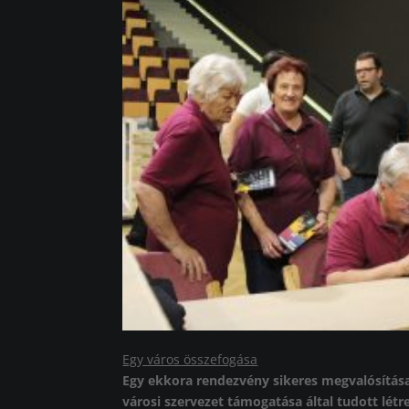
Egy város összefogása
Egy ekkora rendezvény sikeres megvalósítás
városi szervezet támogatása által tudott létr