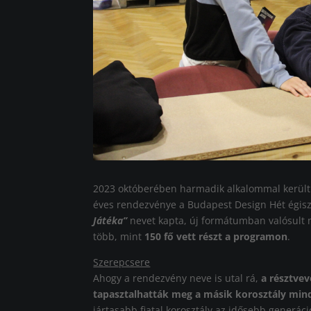
2023 októberében harmadik alkalommal kerül
éves rendezvénye a Budapest Design Hét égisze
Játéka”
nevet kapta, új formátumban valósult 
több, mint
150 fő vett részt a programon
.
Szerepcsere
Ahogy a rendezvény neve is utal rá,
a résztve
tapasztalhatták meg a másik korosztály mind
jártasabb fiatal korosztály az idősebb generáci