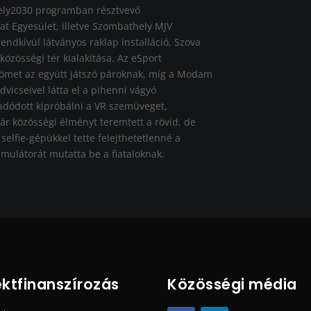
ely2030 programban résztvevő
t Egyesület, illetve Szombathely MJV
ndkívül látványos raklap installáció, Szova
közösségi tér kialakítása. Az eSport
römet az együtt játszó pároknak, míg a Modam
dvicseivel látta el a pihenni vágyó
 adódott kipróbálni a VR szemüveget,
r közösségi élményt teremtett a rövid, de
selfie-gépükkel tette felejthetetlenné a
imulátorát mutatta be a fiataloknak.
ektfinanszírozás
Közösségi média