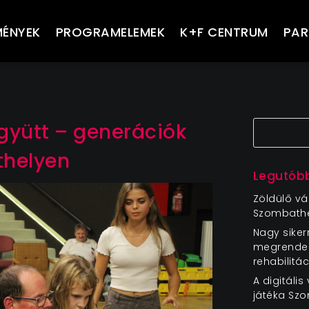
MÉNYEK
PROGRAMELEMEK
K+F CENTRUM
PAR
együtt – generációk
thelyen
Legutóbb
Zöldülő vá
Szombath
Nagy siker
megrendez
rehabilitá
A digitáli
játéka Sz