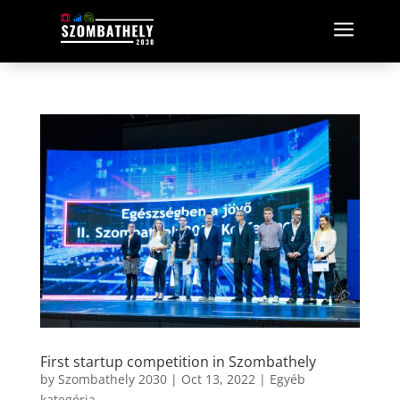
a
First startup competition in Szombathely
by
Szombathely 2030
|
Oct 13, 2022
|
Egyéb
kategória